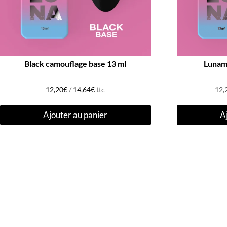
Black camouflage base 13 ml
Lunamo
12,20
€
/
14,64
€
ttc
12,
Ajouter au panier
A