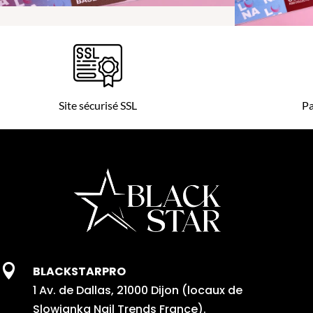
Site sécurisé SSL
Pa

BLACKSTARPRO
1 Av. de Dallas, 21000 Dijon (locaux de
Slowianka Nail Trends France).