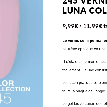
245 VERN
LUNA COL
9,99
€
/
11,99
€
t
Le vernis semi-permane
peut être appliqué en une
Il s’étale uniformément san
facilement. Il a une cons
Le flacon pratique et le pi
toute la plaque de l’ongl
Le gel-laque Lunamoon offr