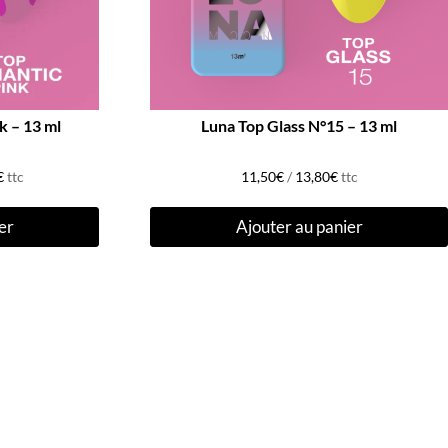
k – 13 ml
Luna Top Glass N°15 – 13 ml
€
ttc
11,50
€
/
13,80
€
ttc
er
Ajouter au panier