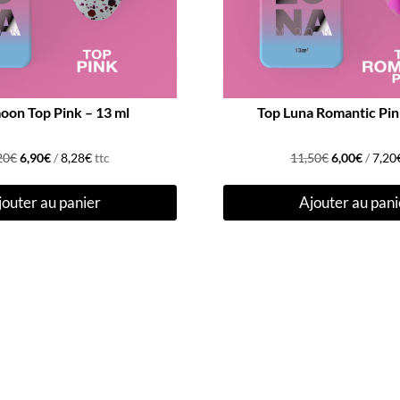
on Top Pink – 13 ml
Top Luna Romantic Pin
Le
Le
Le
Le
20
€
6,90
€
/
8,28
€
ttc
11,50
€
6,00
€
/
7,20
prix
prix
prix
prix
jouter au panier
Ajouter au pani
initial
actuel
initial
actuel
était :
est :
était :
est :
12,20€.
6,90€.
11,50€.
6,00€.