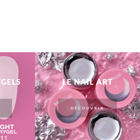
YGELS
LE NAIL ART
DÉCOUVRIR