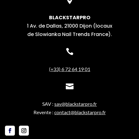

BLACKSTARPRO
1 Av. de Dallas, 21000 Dijon (locaux
de Slowianka Nail Trends France).

(+33) 6 72 64 19 01

SAV :
sav@blackstarpro.fr
Revente :
contact@blackstarpro.fr