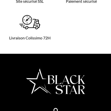
Site sécurisé SSL
Paiement sécurisé
Livraison Colissimo 72H