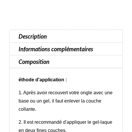
semi-
permanent
Luna
Color
Description
-
8
Informations complémentaires
ml
Composition
éthode d'application :
1. Après avoir recouvert votre ongle avec une
base ou un gel, il faut enlever la couche
collante.
2. Il est recommandé d'appliquer le gel-laque
en deux fines couches.