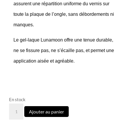
assurent une répartition uniforme du vernis sur
toute la plaque de l’ongle, sans débordements ni
manques.
Le gel-laque Lunamoon offre une tenue durable,
ne se fissure pas, ne s’écaille pas, et permet une
application aisée et agréable.
En stock
quantité
Ajouter au panier
de
26
Vernis