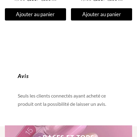
prix
prix
prix
prix
Ajouter au panier
Ajouter au panier
initial
actuel
initial
actuel
était :
est :
était :
est :
9,90€.
4,00€.
9,90€.
4,00€.
Avis
Seuls les clients connectés ayant acheté ce
produit ont la possibilité de laisser un avis.