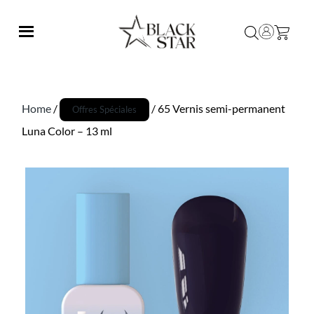
Home
/
/ 65 Vernis semi-permanent
Offres Spéciales
Luna Color – 13 ml
Promo !