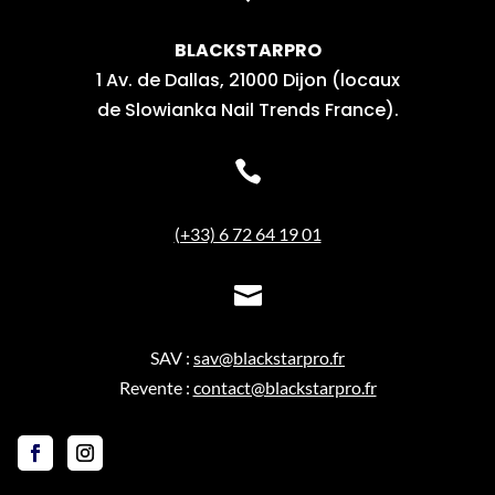
BLACKSTARPRO
1 Av. de Dallas, 21000 Dijon (locaux
de Slowianka Nail Trends France).

(+33) 6 72 64 19 01

SAV :
sav@blackstarpro.fr
Revente :
contact@blackstarpro.fr