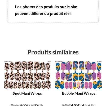
Les photos des produits sur le site
peuvent différer du produit réel.
Produits similaires
Promo !
Promo !
Spot Mani Wraps
Bubble Mani Wraps
Le
Le
Le
Le
9,90
€
4,00
€
/
4,80
€
ttc
9,90
€
4,00
€
/
4,80
€
ttc