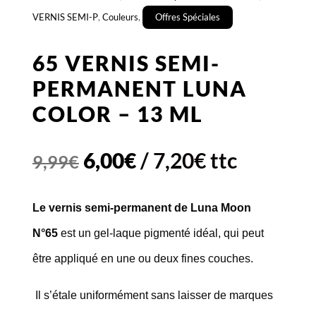
VERNIS SEMI-P
,
Couleurs
,
Offres Spéciales
65 VERNIS SEMI-
PERMANENT LUNA
COLOR – 13 ML
Le
Le
6,00
€
/
7,20
€
ttc
9,99
€
prix
prix
Le vernis semi-permanent de Luna Moon
initial
actuel
N°65
est un gel-laque pigmenté idéal, qui peut
était :
est :
être appliqué en une ou deux fines couches.
9,99€.
6,00€.
Il s’étale uniformément sans laisser de marques