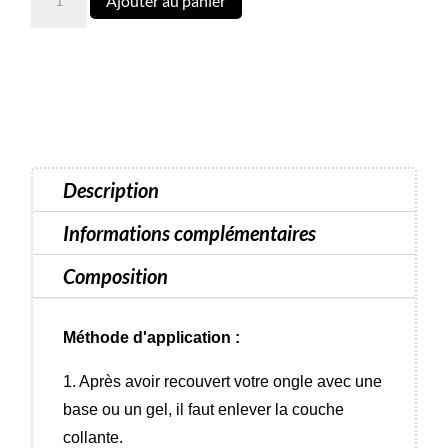
Ajouter au panier
de
65
Vernis
semi-
permanent
Luna
Color
Description
-
13
Informations complémentaires
ml
Composition
Méthode d'application :
1. Après avoir recouvert votre ongle avec une
base ou un gel, il faut enlever la couche
collante.