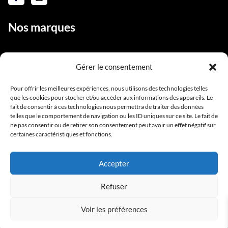
Nos marques
Gérer le consentement
Liens utiles
Pour offrir les meilleures expériences, nous utilisons des technologies telles
que les cookies pour stocker et/ou accéder aux informations des appareils. Le
Notre équipe
fait de consentir à ces technologies nous permettra de traiter des données
Contact
telles que le comportement de navigation ou les ID uniques sur ce site. Le fait de
ne pas consentir ou de retirer son consentement peut avoir un effet négatif sur
Conditions générales de vente
certaines caractéristiques et fonctions.
Mentions légales
Accepter
Refuser
Voir les préférences
Copyright BlackStarPro © 2025