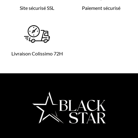
Site sécurisé SSL
Paiement sécurisé
Livraison Colissimo 72H