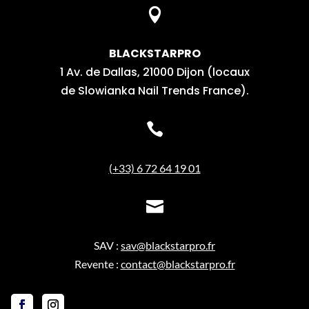

BLACKSTARPRO
1 Av. de Dallas, 21000 Dijon (locaux
de Slowianka Nail Trends France).

(+33) 6 72 64 19 01

SAV :
sav@blackstarpro.fr
Revente :
contact@blackstarpro.fr