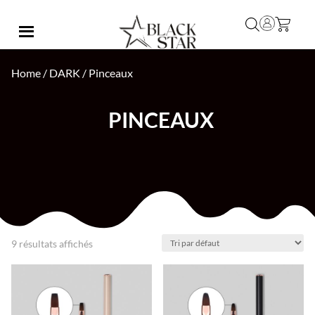
Home
/
DARK
/ Pinceaux
PINCEAUX
9 résultats affichés