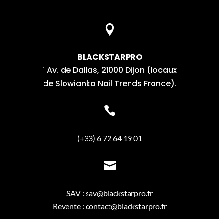

BLACKSTARPRO
1 Av. de Dallas, 21000 Dijon (locaux
de Slowianka Nail Trends France).

(+33) 6 72 64 19 01

SAV :
sav@blackstarpro.fr
Revente :
contact@blackstarpro.fr