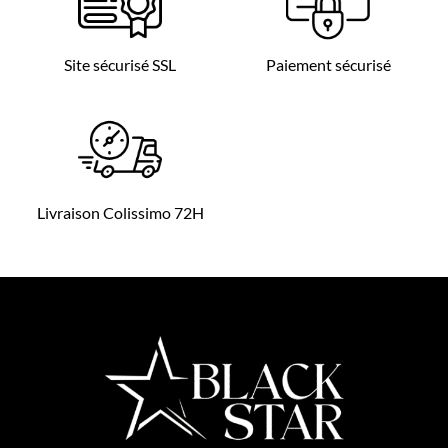
Site sécurisé SSL
Paiement sécurisé
Livraison Colissimo 72H