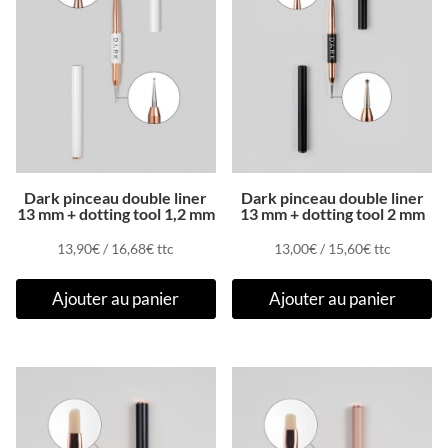
Dark pinceau double liner
Dark pinceau double liner
13 mm + dotting tool 1,2 mm
13 mm + dotting tool 2 mm
13,90
€
/
16,68
€
ttc
13,00
€
/
15,60
€
ttc
Ajouter au panier
Ajouter au panier