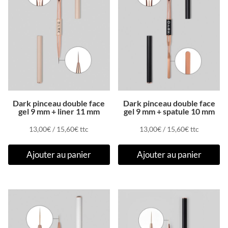
Dark pinceau double face
Dark pinceau double face
gel 9 mm + liner 11 mm
gel 9 mm + spatule 10 mm
13,00
€
/
15,60
€
ttc
13,00
€
/
15,60
€
ttc
Ajouter au panier
Ajouter au panier