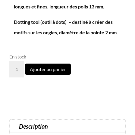
longues et fines, longueur des poils 13 mm.
Dotting tool (outil à dots) – destiné à créer des
motifs sur les ongles, diamètre de la pointe 2 mm.
En stock
quantité
Ajouter au panier
de
Dark
pinceau
double
liner
13
mm
Description
+