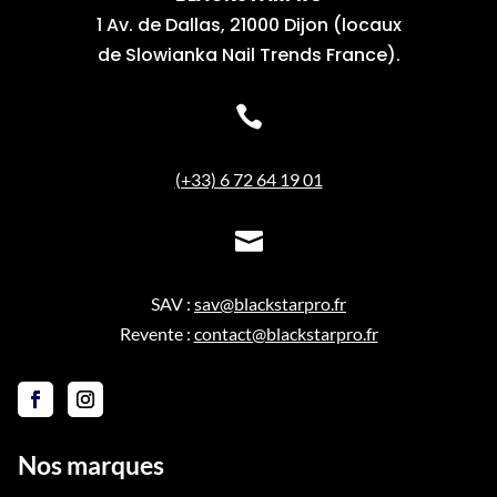
1 Av. de Dallas, 21000 Dijon (locaux
de Slowianka Nail Trends France).

(+33) 6 72 64 19 01

SAV :
sav@blackstarpro.fr
Revente :
contact@blackstarpro.fr
Nos marques