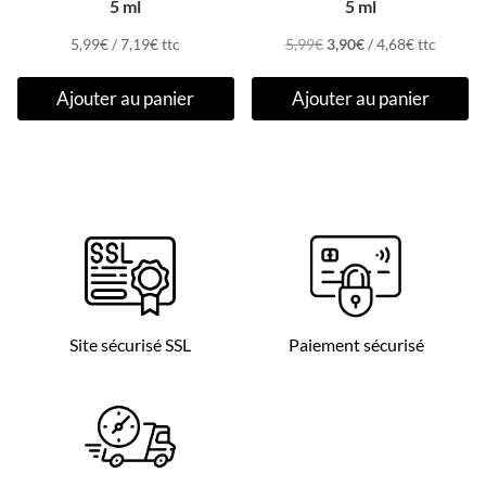
5 ml
5 ml
Le
Le
5,99
€
/
7,19
€
ttc
5,99
€
3,90
€
/
4,68
€
ttc
prix
prix
Ajouter au panier
Ajouter au panier
initial
actuel
était :
est :
5,99€.
3,90€.
Site sécurisé SSL
Paiement sécurisé