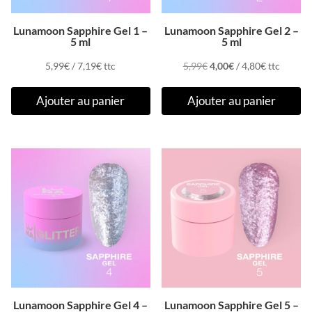
Lunamoon Sapphire Gel 1 –
Lunamoon Sapphire Gel 2 –
5 ml
5 ml
Le
Le
5,99
€
/
7,19
€
ttc
5,99
€
4,00
€
/
4,80
€
ttc
prix
prix
Ajouter au panier
Ajouter au panier
initial
actuel
était :
est :
5,99€.
4,00€.
Promo !
Lunamoon Sapphire Gel 4 –
Lunamoon Sapphire Gel 5 –