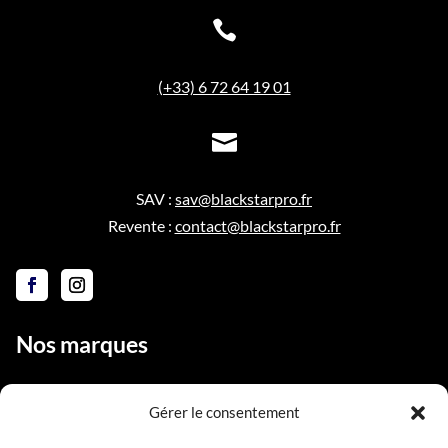

(+33) 6 72 64 19 01

SAV :
sav@blackstarpro.fr
Revente :
contact@blackstarpro.fr
Nos marques
Gérer le consentement
Liens utiles