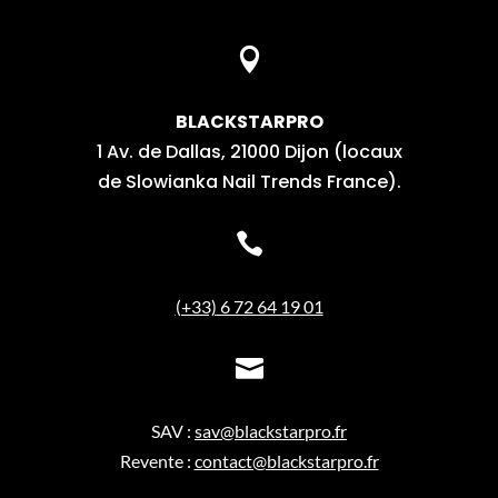

BLACKSTARPRO
1 Av. de Dallas, 21000 Dijon (locaux
de Slowianka Nail Trends France).

(+33) 6 72 64 19 01

SAV :
sav@blackstarpro.fr
Revente :
contact@blackstarpro.fr