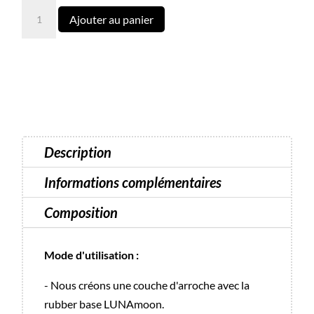
quantité
Ajouter au panier
de
Gel
Paint
Glitter
Platinum
N°4
Luna
Description
-
5
Informations complémentaires
ml
Composition
Mode d'utilisation :
- Nous créons une couche d'arroche avec la
rubber base LUNAmoon.