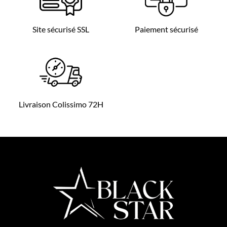
Site sécurisé SSL
Paiement sécurisé
Livraison Colissimo 72H