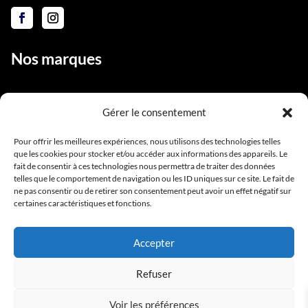
Nos marques
Gérer le consentement
Liens utiles
Pour offrir les meilleures expériences, nous utilisons des technologies telles
que les cookies pour stocker et/ou accéder aux informations des appareils. Le
Notre équipe
fait de consentir à ces technologies nous permettra de traiter des données
Contact
telles que le comportement de navigation ou les ID uniques sur ce site. Le fait de
ne pas consentir ou de retirer son consentement peut avoir un effet négatif sur
Conditions générales de vente
certaines caractéristiques et fonctions.
Mentions légales
Accepter
Refuser
Voir les préférences