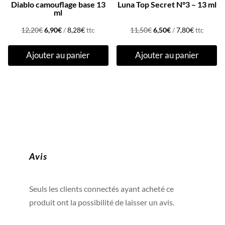
Diablo camouflage base 13
Luna Top Secret N°3 – 13 ml
ml
Le
Le
Le
Le
12,20
€
6,90
€
/
8,28
€
ttc
11,50
€
6,50
€
/
7,80
€
ttc
prix
prix
prix
prix
Ajouter au panier
Ajouter au panier
initial
actuel
initial
actuel
était :
est :
était :
est :
12,20€.
6,90€.
11,50€.
6,50€.
Avis
Seuls les clients connectés ayant acheté ce
produit ont la possibilité de laisser un avis.