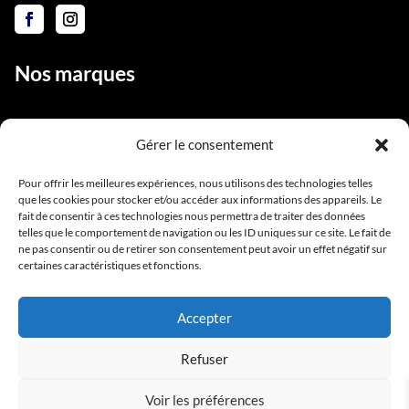
Nos marques
Gérer le consentement
Liens utiles
Pour offrir les meilleures expériences, nous utilisons des technologies telles
que les cookies pour stocker et/ou accéder aux informations des appareils. Le
Notre équipe
fait de consentir à ces technologies nous permettra de traiter des données
Contact
telles que le comportement de navigation ou les ID uniques sur ce site. Le fait de
ne pas consentir ou de retirer son consentement peut avoir un effet négatif sur
Conditions générales de vente
certaines caractéristiques et fonctions.
Mentions légales
Accepter
Refuser
Voir les préférences
Copyright BlackStarPro © 2025