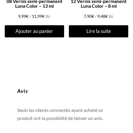
08 Vernis semi-permanent
12 Vernis semi-permanent
Luna Color – 13 ml
Luna Color – 8 ml
9,99
€
/
11,99
€
ttc
7,90
€
/
9,48
€
ttc
Ajouter au panier
Lire la suite
Avis
Seuls les clients connectés ayant acheté ce
produit ont la possibilité de laisser un avis.