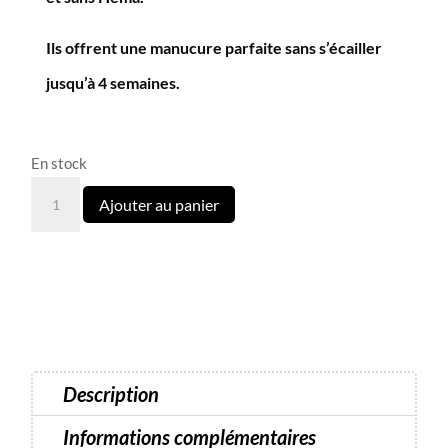
Ils offrent une manucure parfaite sans s’écailler
jusqu’à 4 semaines.
En stock
quantité
Ajouter au panier
de
020
semi-
permanent
Dark
10
ml
Description
Informations complémentaires