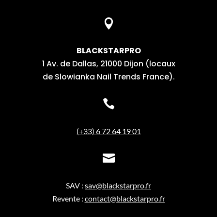

BLACKSTARPRO
1 Av. de Dallas, 21000 Dijon (locaux
de Slowianka Nail Trends France).

(+33) 6 72 64 19 01

SAV :
sav@blackstarpro.fr
Revente :
contact@blackstarpro.fr