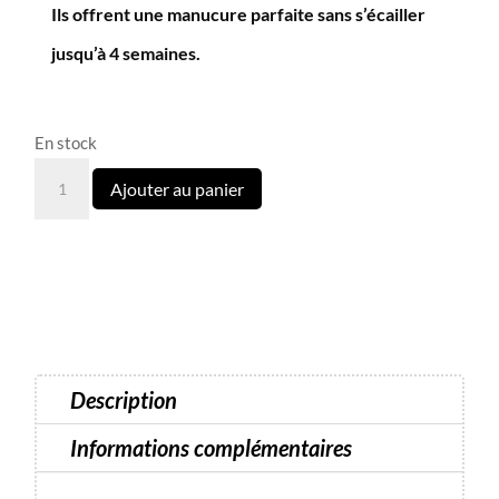
Ils offrent une manucure parfaite sans s’écailler
jusqu’à 4 semaines.
En stock
quantité
Ajouter au panier
de
147
Semi-
permanent
Dark
10
ml
Description
Informations complémentaires