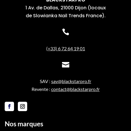
1 Av. de Dallas, 21000 Dijon (locaux
de Slowianka Nail Trends France).

(+33) 6 72 64 19 01

SAV :
sav@blackstarpro.fr
Revente :
contact@blackstarpro.fr
Nos marques