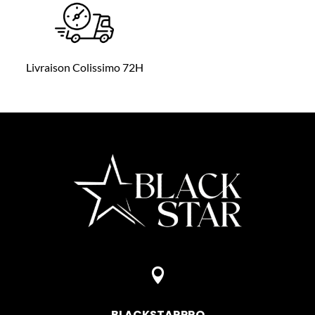
Livraison Colissimo 72H

BLACKSTARPRO