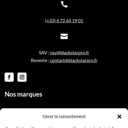

(+33) 6 72 64 19 01

SAV :
sav@blackstarpro.fr
Revente :
contact@blackstarpro.fr
Nos marques
Gérer le consentement
Liens utiles