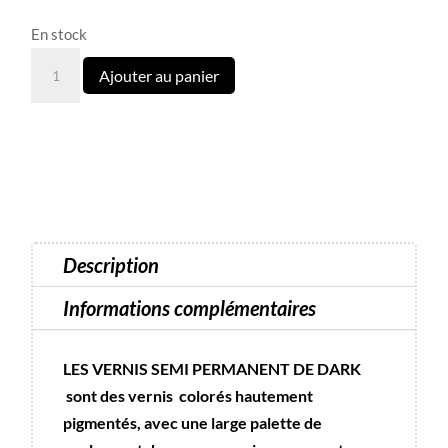
En stock
quantité
Ajouter au panier
de
173
Semi-
permanent
Dark
10
ml
Description
Informations complémentaires
LES VERNIS SEMI PERMANENT DE DARK
sont des vernis colorés hautement
pigmentés, avec une large palette de