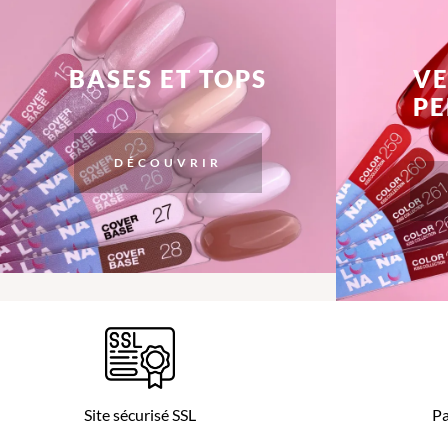
BASES ET TOPS
VE
P
DÉCOUVRIR
Site sécurisé SSL
Pa