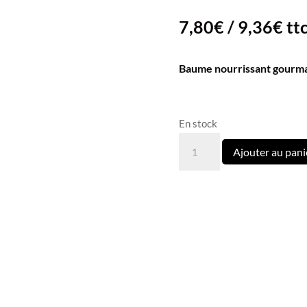
7,80
€
/
9,36
€
tt
Baume nourrissant gourma
En stock
quantité
Ajouter au pani
de
Baume
à
Lèvres
Chocolat