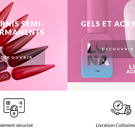
RNIS SEMI-
GELS ET ACR
ERMANENTS
DÉCOUVRIR
DÉCOUVRIR
iement sécurisé
Livraison Colissi