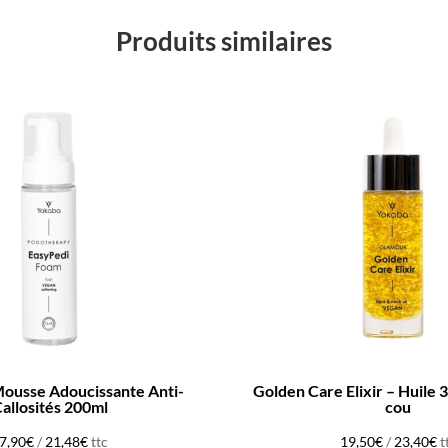
Produits similaires
Mousse Adoucissante Anti-
Golden Care Elixir – Huile 30 ml visage et
allosités 200ml
cou
7,90
€
/
21,48
€
ttc
19,50
€
/
23,40
€
t