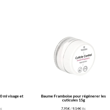
Baume Framboise pour régénerer les
cuticules 15g
tc
7,95
€
/
9,54
€
ttc