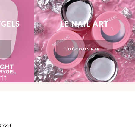
YGELS
LE NAIL ART
DÉCOUVRIR
mo 72H