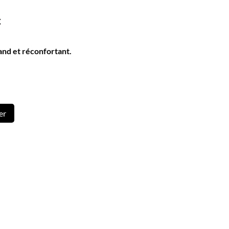
c
nd et réconfortant.
er