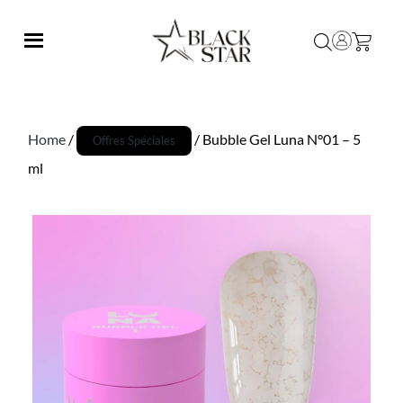
Home
/
/ Bubble Gel Luna N°01 – 5
Offres Spéciales
ml
Promo !