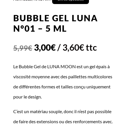
BUBBLE GEL LUNA
N°01 – 5 ML
Le
Le
3,00
€
/
3,60
€
ttc
5,99
€
prix
prix
Le Bubble Gel de LUNA MOON est un gel épais à
initial
actuel
viscosité moyenne avec des paillettes multicolores
était :
est :
de différentes formes et tailles conçu uniquement
5,99€.
3,00€.
pour le design.
C’est un matériau souple, donc il n’est pas possible
de faire des extensions ou des renforcements avec.