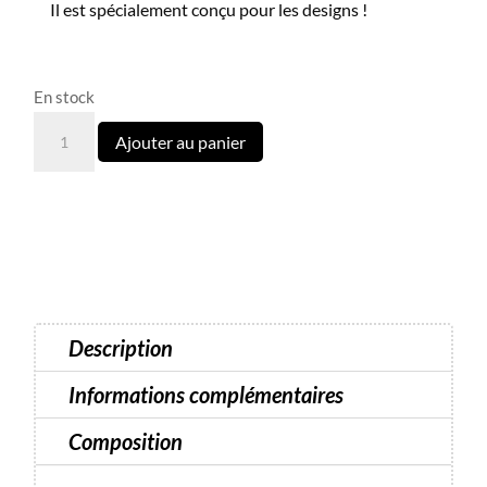
Il est spécialement conçu pour les designs !
En stock
quantité
Ajouter au panier
de
Bubble
Gel
Luna
N°01
-
5
Description
ml
Informations complémentaires
Composition