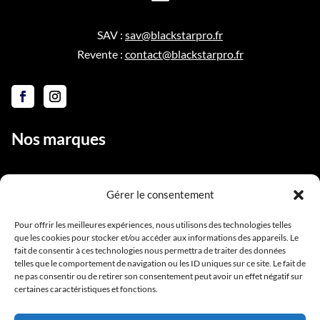
SAV :
sav@blackstarpro.fr
Revente :
contact@blackstarpro.fr
Nos marques
Gérer le consentement
Liens utiles
Pour offrir les meilleures expériences, nous utilisons des technologies telles
que les cookies pour stocker et/ou accéder aux informations des appareils. Le
Notre équipe
fait de consentir à ces technologies nous permettra de traiter des données
Contact
telles que le comportement de navigation ou les ID uniques sur ce site. Le fait de
ne pas consentir ou de retirer son consentement peut avoir un effet négatif sur
Conditions générales de vente
certaines caractéristiques et fonctions.
Mentions légales