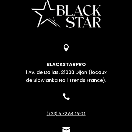

BLACKSTARPRO
1 Av. de Dallas, 21000 Dijon (locaux
de Slowianka Nail Trends France).

(+33) 6 72 64 19 01
