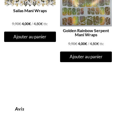
Sailas Mani Wraps
Le
Le
9,90
€
4,00
€
/
4,80
€
ttc
prix
prix
Golden Rainbow Serpent
Mani Wraps
Ajouter au panier
initial
actuel
Le
Le
était :
est :
9,90
€
4,00
€
/
4,80
€
ttc
prix
prix
9,90€.
4,00€.
Ajouter au panier
initial
actuel
était :
est :
9,90€.
4,00€.
Avis