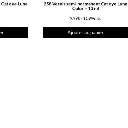
 Cat eye Luna
258 Vernis semi-permanent Cat eye Luna
Color – 13 ml
c
9,99
€
/
11,99
€
ttc
er
Ajouter au panier