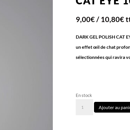
CAT EYE 1
9,00
€
/
10,80
€
t
DARK GEL POLISH CAT EYE 
un effet œil de chat profo
sélectionnées qui ravira v
En stock
quantité
Ajouter au pani
de
Cat
Eye