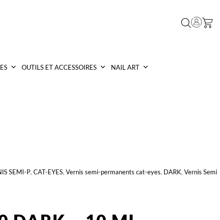
ES
OUTILS ET ACCESSOIRES
NAIL ART
IS SEMI-P
,
CAT-EYES
,
Vernis semi-permanents cat-eyes
,
DARK
,
Vernis Semi