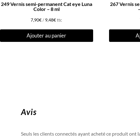
249 Vernis semi-permanent Cat eye Luna
267 Vernis s
Color – 8 ml
–
7,90
€
/
9,48
€
ttc
Ajouter au panier
A
Avis
Seuls les clients connectés ayant acheté ce produit ont la 