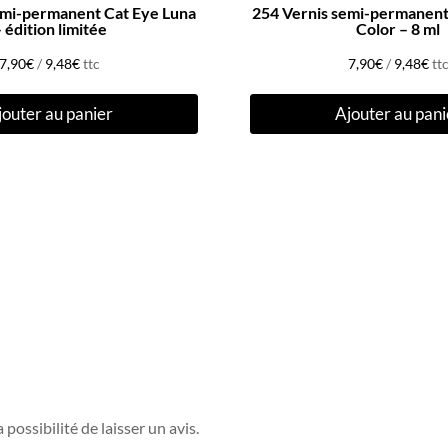
emi-permanent Cat Eye Luna
254 Vernis semi-permanent
 édition limitée
Color – 8 ml
7,90
€
/
9,48
€
ttc
7,90
€
/
9,48
€
tt
jouter au panier
Ajouter au pani
possibilité de laisser un avis.