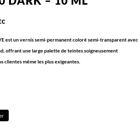
0 DARK – 10 ML
tc
est un vernis semi-permanent coloré semi-transparent avec
nd, offrant une large palette de teintes soigneusement
os clientes même les plus exigeantes.
er