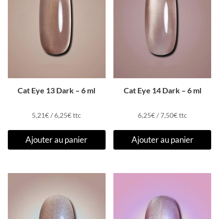
Cat Eye 13 Dark – 6 ml
Cat Eye 14 Dark – 6 ml
5,21
€
/
6,25
€
ttc
6,25
€
/
7,50
€
ttc
Ajouter au panier
Ajouter au panier