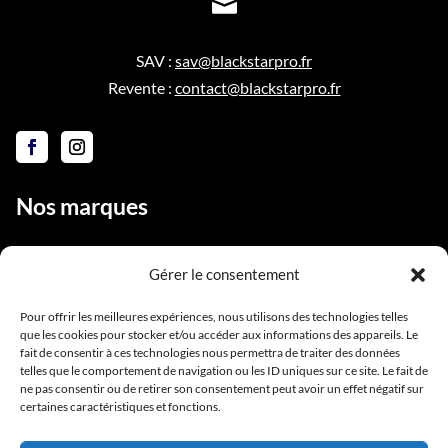

SAV :
sav@blackstarpro.fr
Revente :
contact@blackstarpro.fr
Nos marques
Gérer le consentement
Liens utiles
Pour offrir les meilleures expériences, nous utilisons des technologies telles
que les cookies pour stocker et/ou accéder aux informations des appareils. Le
Notre équipe
fait de consentir à ces technologies nous permettra de traiter des données
telles que le comportement de navigation ou les ID uniques sur ce site. Le fait de
Contact
ne pas consentir ou de retirer son consentement peut avoir un effet négatif sur
Conditions générales de vente
certaines caractéristiques et fonctions.
Mentions légales