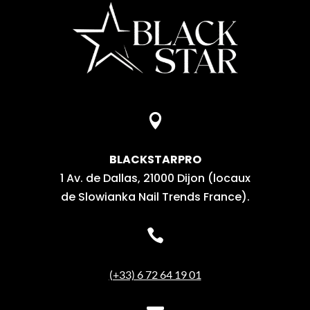

BLACKSTARPRO
1 Av. de Dallas, 21000 Dijon (locaux
de Slowianka Nail Trends France).

(+33) 6 72 64 19 01