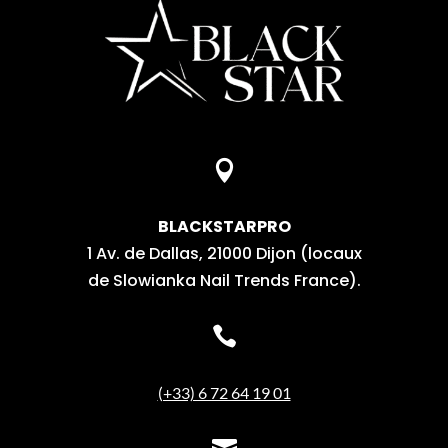

BLACKSTARPRO
1 Av. de Dallas, 21000 Dijon (locaux
de Slowianka Nail Trends France).

(+33) 6 72 64 19 01