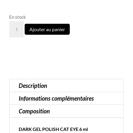
En stock
quantité
Ajouter au panier
de
Cat
Eye
13
Dark
-
6
Description
ml
Informations complémentaires
Composition
DARK GEL POLISH CAT EYE 6 ml