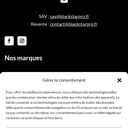

SAV :
sav@blackstarpro.fr
Revente :
contact@blackstarpro.fr
Nos marques
Gérer le consentement
Liens utiles
Pour offrir les meilleures expériences, nous utilisons des technologies telles
que les cookies pour stocker et/ou accéder aux informations des appareils. Le
Notre équipe
fait de consentir à ces technologies nous permettra de traiter des données
Contact
telles que le comportement de navigation ou les ID uniques sur ce site. Le fait de
ne pas consentir ou de retirer son consentement peut avoir un effet négatif sur
Conditions générales de vente
certaines caractéristiques et fonctions.
Mentions légales