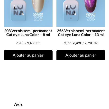
208 Vernis semi-permanent
256 Vernis semi-permanent
Cat eye Luna Color – 8 ml
Cat eye Luna Color – 13 ml
Le
Le
7,90
€
/
9,48
€
ttc
9,99
€
6,49
€
/
7,79
€
ttc
prix
prix
Ajouter au panier
Ajouter au panier
initial
actuel
était :
est :
9,99€.
6,49€.
Avis