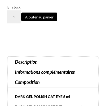
En stock
quantité
Ajouter au panier
de
Cat
Eye
14
Dark
-
6
Description
ml
Informations complémentaires
Composition
DARK GEL POLISH CAT EYE 6 ml