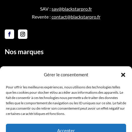
SAV :
sav@blackstarpro.fr
Revente :
contact@blackstarpro.fr
Nos marques
Gérer le consentement
Liens utiles
Pour offrir les meilleures expériences, nous utilisons des technologies telles
que les cookies pour stocker et/ou accéder aux informations des appareils. Le
Notre équipe
fait de consentir à ces technologies nous permettra de traiter des données
Contact
telles que le comportement de navigation ou les ID uniques sur ce site. Le fait de
ne pas consentir ou de retirer son consentement peut avoir un effet négatif sur
Conditions générales de vente
certaines caractéristiques et fonctions.
Mentions légales
Accepter