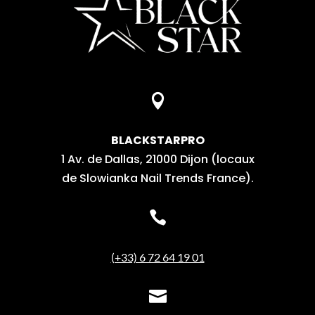

BLACKSTARPRO
1 Av. de Dallas, 21000 Dijon (locaux
de Slowianka Nail Trends France).

(+33) 6 72 64 19 01
