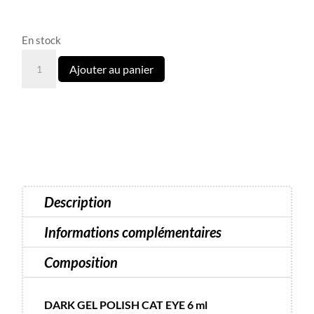
En stock
quantité
Ajouter au panier
de
Cat
Eye
19
Dark
-
6
Description
ml
Informations complémentaires
Composition
DARK GEL POLISH CAT EYE 6 ml