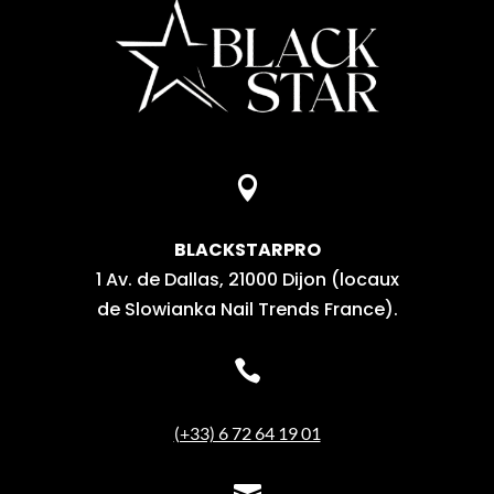

BLACKSTARPRO
1 Av. de Dallas, 21000 Dijon (locaux
de Slowianka Nail Trends France).

(+33) 6 72 64 19 01