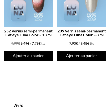
252 Vernis semi-permanent
209 Vernis semi-permanent
Cat eye Luna Color – 13 ml
Cat eye Luna Color – 8 ml
Le
Le
9,99
€
6,49
€
/
7,79
€
ttc
7,90
€
/
9,48
€
ttc
prix
prix
Ajouter au panier
Ajouter au panier
initial
actuel
était :
est :
9,99€.
6,49€.
Avis