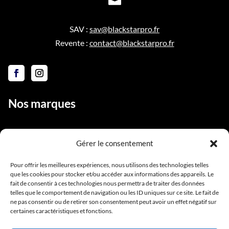

SAV :
sav@blackstarpro.fr
Revente :
contact@blackstarpro.fr
Nos marques
Gérer le consentement
Liens utiles
Pour offrir les meilleures expériences, nous utilisons des technologies telles
que les cookies pour stocker et/ou accéder aux informations des appareils. Le
Notre équipe
fait de consentir à ces technologies nous permettra de traiter des données
Contact
telles que le comportement de navigation ou les ID uniques sur ce site. Le fait de
ne pas consentir ou de retirer son consentement peut avoir un effet négatif sur
Conditions générales de vente
certaines caractéristiques et fonctions.
Mentions légales