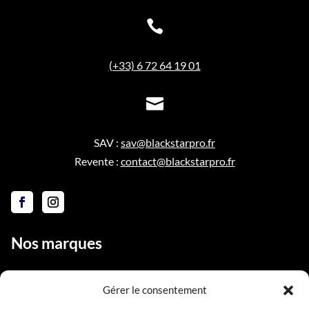

(+33) 6 72 64 19 01

SAV :
sav@blackstarpro.fr
Revente :
contact@blackstarpro.fr
Nos marques
Gérer le consentement
Liens utiles