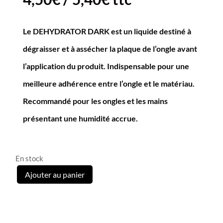
Le DEHYDRATOR DARK est un liquide destiné à
dégraisser et à assécher la plaque de l’ongle avant
l’application du produit. Indispensable pour une
meilleure adhérence entre l’ongle et le matériau.
Recommandé pour les ongles et les mains
présentant une humidité accrue.
En stock
Ajouter au panier
quantité
de
Déshydratant
Dark