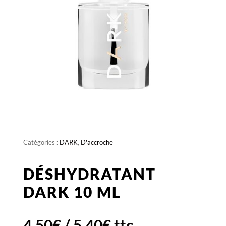
Catégories :
DARK
,
D'accroche
DÉSHYDRATANT
DARK 10 ML
4,50
€
/
5,40
€
ttc