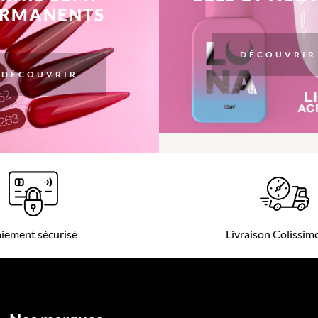
ERMANENTS
DÉCOUVRIR
DÉCOUVRIR
iement sécurisé
Livraison Colissi