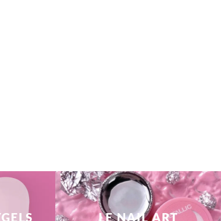
YGELS
LE NAIL ART