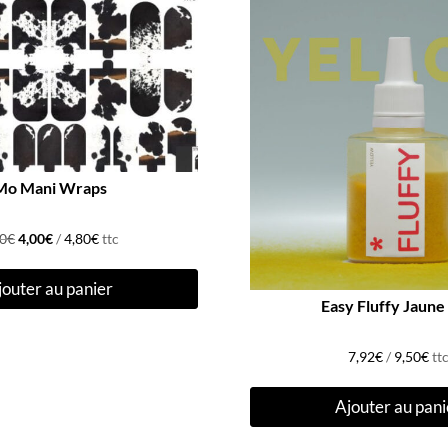
Mo Mani Wraps
Le
Le
90
€
4,00
€
/
4,80
€
ttc
prix
prix
jouter au panier
initial
actuel
Easy Fluffy Jaune 
était :
est :
9,90€.
4,00€.
7,92
€
/
9,50
€
tt
Ajouter au pani