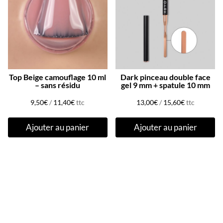
Top Beige camouflage 10 ml
Dark pinceau double face
– sans résidu
gel 9 mm + spatule 10 mm
9,50
€
/
11,40
€
ttc
13,00
€
/
15,60
€
ttc
Ajouter au panier
Ajouter au panier