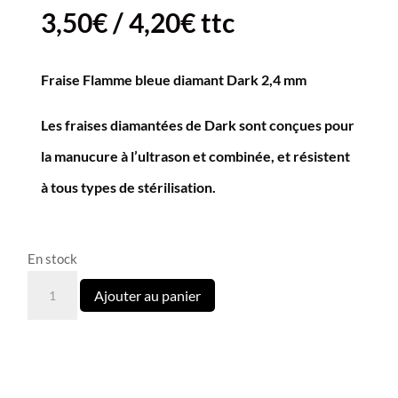
3,50
€
/
4,20
€
ttc
Fraise Flamme bleue diamant Dark 2,4 mm
Les fraises diamantées de Dark sont conçues pour
la manucure à l’ultrason et combinée, et résistent
à tous types de stérilisation.
En stock
quantité
Ajouter au panier
de
Fraise
Flamme
bleue