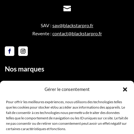

SAV :
sav@blackstarpro.fr
Revente :
contact@blackstarpro.fr
Nos marques
Gérer le consentement
Liens utiles
Pour offrir les meilleures expériences, nous utilisons des technologies telles
que les cookies pour stocker et/ou accéder aux informations des appareils. Le
Notre équipe
fait de consentir à ces technologies nous permettra de traiter des données
telles que le comportement de navigation ou les ID uniques sur ce site. Le fait de
Contact
ne pas consentir ou de retirer son consentement peut avoir un effet négatif sur
Conditions générales de vente
certaines caractéristiques et fonctions.