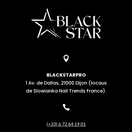

BLACKSTARPRO
1 Av. de Dallas, 21000 Dijon (locaux
de Slowianka Nail Trends France).

(+33) 6 72 64 19 01