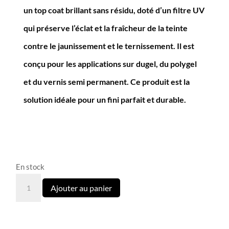
un top coat brillant sans résidu, doté d’un filtre UV
qui préserve l’éclat et la fraîcheur de la teinte
contre le jaunissement et le ternissement. Il est
conçu pour les applications sur dugel, du polygel
et du vernis semi permanent. Ce produit est la
solution idéale pour un fini parfait et durable.
En stock
quantité
Ajouter au panier
de
Top
Ivory