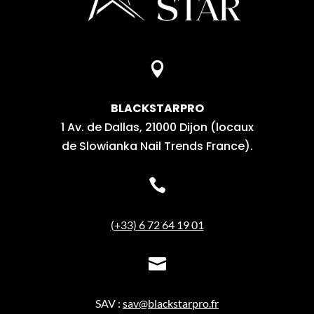

BLACKSTARPRO
1 Av. de Dallas, 21000 Dijon (locaux
de Slowianka Nail Trends France).

(+33) 6 72 64 19 01

SAV :
sav@blackstarpro.fr