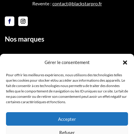
Revente :
contact@blackstarpro.fr
Nos marques
Gérer le consentement
Liens utiles
Pour offrir les meilleures expériences, nous utilisons des technologies telles
que les cookies pour stocker et/ou accéder aux informations des appareils. Le
Notre équipe
fait de consentir à ces technologies nous permettra de traiter des données
Contact
telles que le comportement de navigation ou les ID uniques sur ce site. Le fait de
ne pas consentir ou de retirer son consentement peut avoir un effet négatif sur
Conditions générales de vente
certaines caractéristiques et fonctions.
Mentions légales
Accepter
Refuser