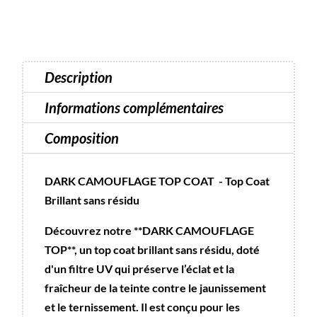
camouflage
10
ml
-
Description
sans
résidu
Informations complémentaires
Composition
DARK CAMOUFLAGE TOP COAT - Top Coat
Brillant sans résidu
Découvrez notre **DARK CAMOUFLAGE
TOP**, un top coat brillant sans résidu, doté
d'un filtre UV qui préserve l’éclat et la
fraîcheur de la teinte contre le jaunissement
et le ternissement. Il est conçu pour les