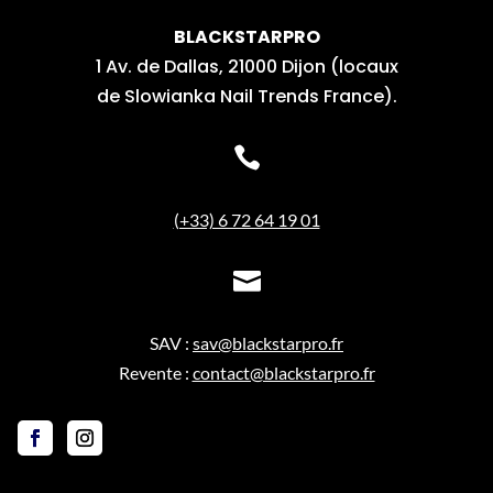
BLACKSTARPRO
1 Av. de Dallas, 21000 Dijon (locaux
de Slowianka Nail Trends France).

(+33) 6 72 64 19 01

SAV :
sav@blackstarpro.fr
Revente :
contact@blackstarpro.fr