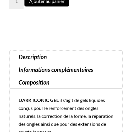
Ajouter au panier
de
Gel
ICONIC
10
-
30
ml
Description
Informations complémentaires
Composition
DARK ICONIC GEL
il s'agit de gels liquides
conçus pour le renforcement des ongles
naturels, la correction de la forme, la réparation
des ongles ainsi que pour des extensions de
courte longueur.