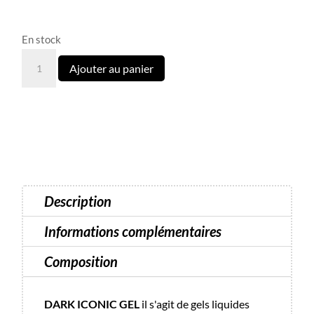
En stock
quantité
Ajouter au panier
de
Gel
ICONIC
20
-
15
ml
Description
Informations complémentaires
Composition
DARK ICONIC GEL
il s'agit de gels liquides