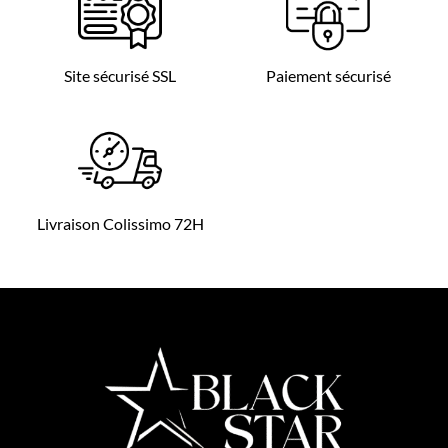
Site sécurisé SSL
Paiement sécurisé
Livraison Colissimo 72H