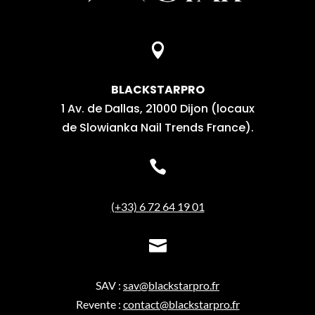

BLACKSTARPRO
1 Av. de Dallas, 21000 Dijon (locaux
de Slowianka Nail Trends France).

(+33) 6 72 64 19 01

SAV :
sav@blackstarpro.fr
Revente :
contact@blackstarpro.fr