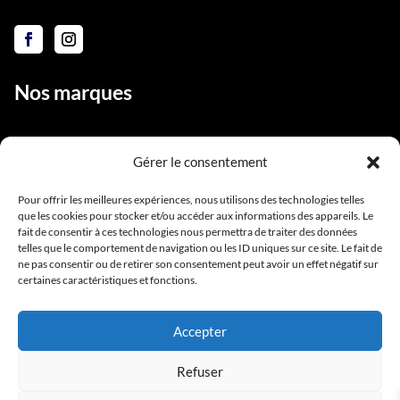
Nos marques
Gérer le consentement
Liens utiles
Pour offrir les meilleures expériences, nous utilisons des technologies telles
que les cookies pour stocker et/ou accéder aux informations des appareils. Le
Notre équipe
fait de consentir à ces technologies nous permettra de traiter des données
Contact
telles que le comportement de navigation ou les ID uniques sur ce site. Le fait de
ne pas consentir ou de retirer son consentement peut avoir un effet négatif sur
Conditions générales de vente
certaines caractéristiques et fonctions.
Mentions légales
Accepter
Refuser