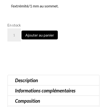
l’extrémité/1 mm au sommet.
En stock
quantité
Ajouter au panier
de
Light
Acrygel
N°40
Luna
13
ml
Description
Informations complémentaires
Composition