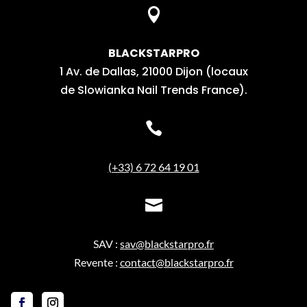

BLACKSTARPRO
1 Av. de Dallas, 21000 Dijon (locaux
de Slowianka Nail Trends France).

(+33) 6 72 64 19 01

SAV :
sav@blackstarpro.fr
Revente :
contact@blackstarpro.fr