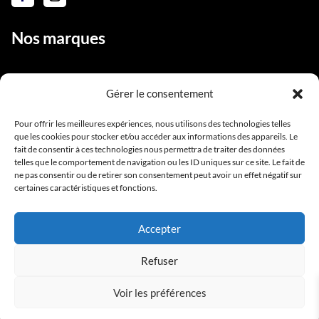
Nos marques
Gérer le consentement
Liens utiles
Pour offrir les meilleures expériences, nous utilisons des technologies telles
que les cookies pour stocker et/ou accéder aux informations des appareils. Le
Notre équipe
fait de consentir à ces technologies nous permettra de traiter des données
Contact
telles que le comportement de navigation ou les ID uniques sur ce site. Le fait de
ne pas consentir ou de retirer son consentement peut avoir un effet négatif sur
Conditions générales de vente
certaines caractéristiques et fonctions.
Mentions légales
Accepter
Refuser
Voir les préférences
Copyright BlackStarPro © 2025