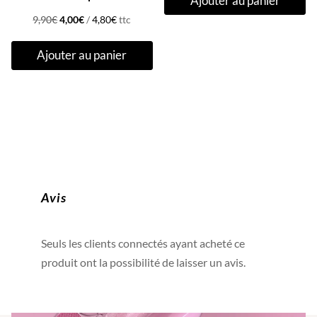
Ajouter au panier
initial
actuel
Le
Le
était :
est :
9,90
€
4,00
€
/
4,80
€
ttc
prix
prix
9,90€.
4,00€.
Ajouter au panier
initial
actuel
était :
est :
9,90€.
4,00€.
Avis
Seuls les clients connectés ayant acheté ce
produit ont la possibilité de laisser un avis.