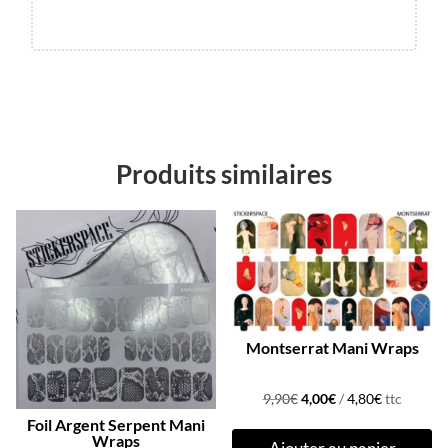
Produits similaires
Promo !
Promo !
Montserrat Mani Wraps
Le
Le
9,90
€
4,00
€
/
4,80
€
ttc
prix
prix
Foil Argent Serpent Mani
Wraps