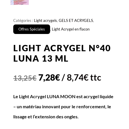
Catégories :
Light acrygels
,
GELS ET ACRYGELS
,
Offres Spéciales
,
Light Acrygel en flacon
LIGHT ACRYGEL N°40
LUNA 13 ML
Le
Le
7,28
€
/
8,74
€
ttc
13,25
€
prix
prix
Le Light Acrygel LUNA MOON est acrygel liquide
initial
actuel
– un matériau innovant pour le renforcement, le
était :
est :
lissage et l’extension des ongles.
13,25€.
7,28€.