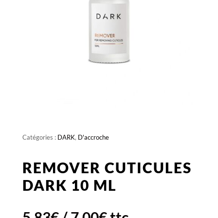
Catégories :
DARK
,
D'accroche
REMOVER CUTICULES
DARK 10 ML
5,83
€
/
7,00
€
ttc