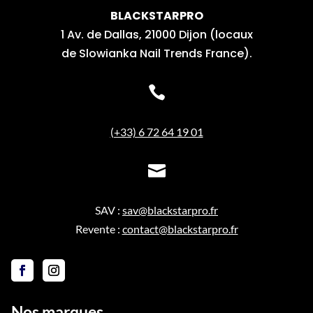
BLACKSTARPRO
1 Av. de Dallas, 21000 Dijon (locaux
de Slowianka Nail Trends France).

(+33) 6 72 64 19 01

SAV :
sav@blackstarpro.fr
Revente :
contact@blackstarpro.fr
Nos marques