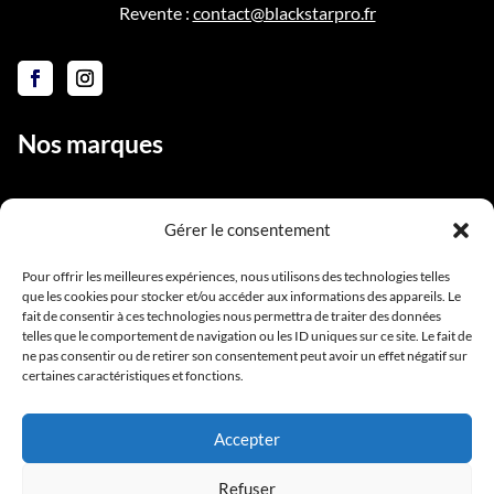
Revente :
contact@blackstarpro.fr
Nos marques
Gérer le consentement
Liens utiles
Pour offrir les meilleures expériences, nous utilisons des technologies telles
que les cookies pour stocker et/ou accéder aux informations des appareils. Le
Notre équipe
fait de consentir à ces technologies nous permettra de traiter des données
Contact
telles que le comportement de navigation ou les ID uniques sur ce site. Le fait de
ne pas consentir ou de retirer son consentement peut avoir un effet négatif sur
Conditions générales de vente
certaines caractéristiques et fonctions.
Mentions légales
Accepter
Refuser