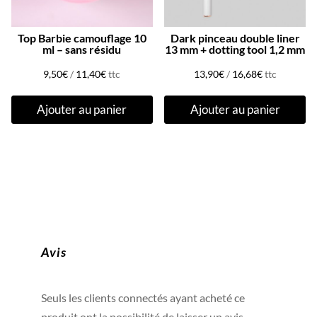
Top Barbie camouflage 10
Dark pinceau double liner
ml – sans résidu
13 mm + dotting tool 1,2 mm
9,50
€
/
11,40
€
ttc
13,90
€
/
16,68
€
ttc
Ajouter au panier
Ajouter au panier
Avis
Seuls les clients connectés ayant acheté ce
produit ont la possibilité de laisser un avis.