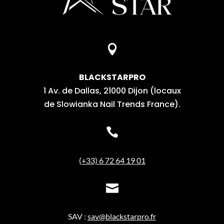

BLACKSTARPRO
1 Av. de Dallas, 21000 Dijon (locaux
de Slowianka Nail Trends France).

(+33) 6 72 64 19 01

SAV :
sav@blackstarpro.fr