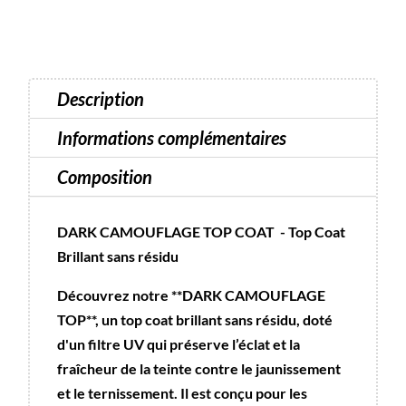
camouflage
10
ml
-
Description
sans
résidu
Informations complémentaires
Composition
DARK CAMOUFLAGE TOP COAT - Top Coat
Brillant sans résidu
Découvrez notre **DARK CAMOUFLAGE
TOP**, un top coat brillant sans résidu, doté
d'un filtre UV qui préserve l’éclat et la
fraîcheur de la teinte contre le jaunissement
et le ternissement. Il est conçu pour les