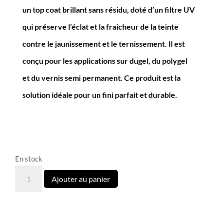
un top coat brillant sans résidu, doté d’un filtre UV
qui préserve l’éclat et la fraîcheur de la teinte
contre le jaunissement et le ternissement. Il est
conçu pour les applications sur dugel, du polygel
et du vernis semi permanent. Ce produit est la
solution idéale pour un fini parfait et durable.
En stock
quantité
Ajouter au panier
de
Top
Cover