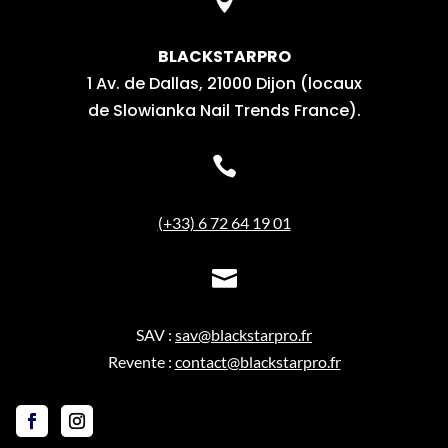

BLACKSTARPRO
1 Av. de Dallas, 21000 Dijon (locaux
de Slowianka Nail Trends France).

(+33) 6 72 64 19 01

SAV :
sav@blackstarpro.fr
Revente :
contact@blackstarpro.fr