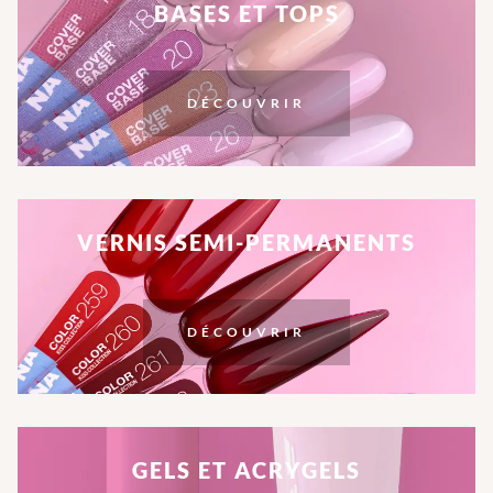
BASES ET TOPS
DÉCOUVRIR
VERNIS SEMI-PERMANENTS
DÉCOUVRIR
GELS ET ACRYGELS