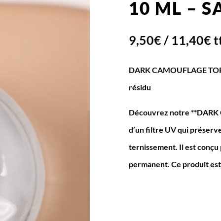
10 ML – S
9,50
€
/
11,40
€
t
DARK CAMOUFLAGE TOP COA
résidu
Découvrez notre **DARK C
d’un filtre UV qui préserve 
ternissement. Il est conçu 
permanent. Ce produit est l