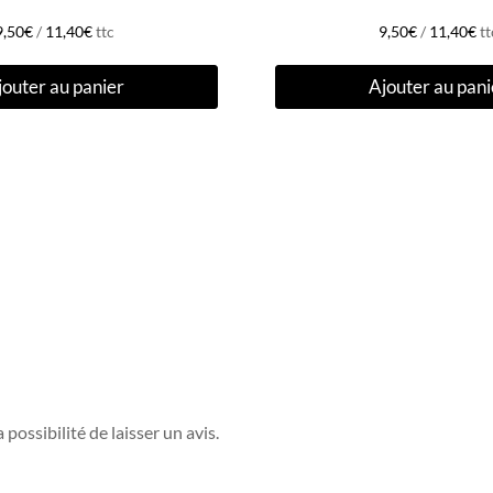
9,50
€
/
11,40
€
ttc
9,50
€
/
11,40
€
tt
jouter au panier
Ajouter au pani
possibilité de laisser un avis.