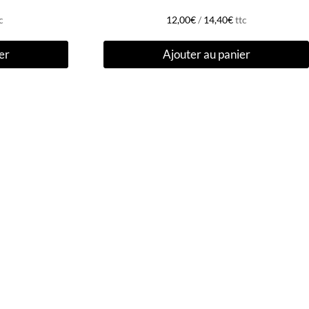
c
12,00
€
/
14,40
€
ttc
er
Ajouter au panier