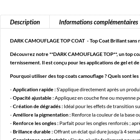
Description
Informations complémentaires
DARK CAMOUFLAGE TOP COAT - Top Coat Brillant sans 
Découvrez notre **DARK CAMOUFLAGE TOP**, un top coat brill
ternissement. Il est conçu pour les applications de gel et de
Pourquoi utiliser des top coats camouflage ? Quels sont les
-
Application rapide :
S'applique directement après un produit
-
Opacité ajustable :
Appliquez en couche fine ou moyenne pou
-
Création de dégradés :
Idéal pour les effets de transition su
-
Améliore la pigmentation :
Renforce la couleur de la base ou
-
Renforce les ongles :
Parfait pour les ongles renforcés ; apr
-
Brillance durable :
Offrant un éclat qui dure jusqu'à 4 semai
-
Consistance confortable :
S'auto-nivelle facilement pour un 