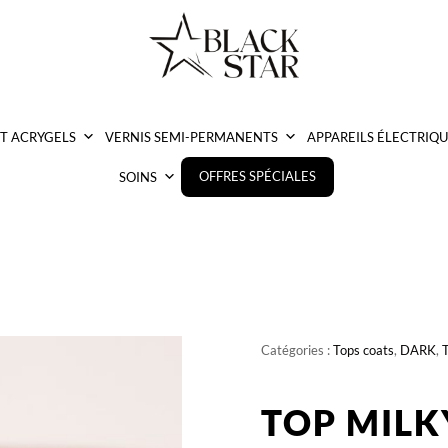
ET ACRYGELS
VERNIS SEMI-PERMANENTS
APPAREILS ÉLECTRIQU
OFFRES SPÉCIALES
SOINS
Catégories :
Tops coats
,
DARK
,
T
TOP MIL