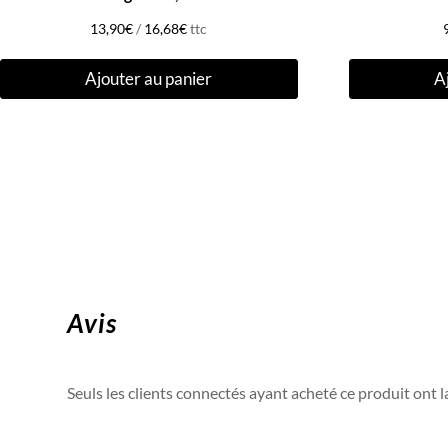
13,90
€
/
16,68
€
ttc
Ajouter au panier
A
Avis
Seuls les clients connectés ayant acheté ce produit ont la 