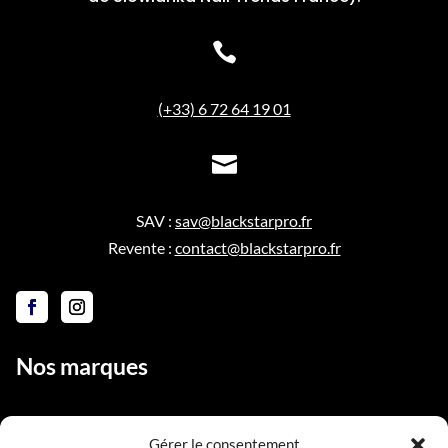

(+33) 6 72 64 19 01

SAV :
sav@blackstarpro.fr
Revente :
contact@blackstarpro.fr
Nos marques
Gérer le consentement