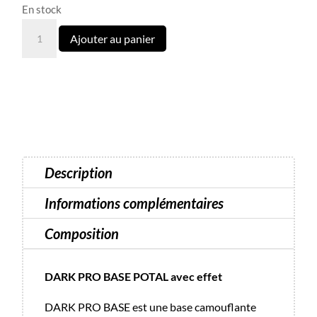
En stock
quantité
Ajouter au panier
de
Base
Pro
Potal
30
Dark
15
Description
ml
Informations complémentaires
Composition
DARK PRO BASE POTAL avec effet
DARK PRO BASE est une base camouflante